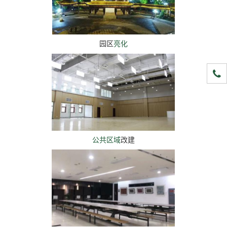
园区
亮化
1891
公共区域
改建