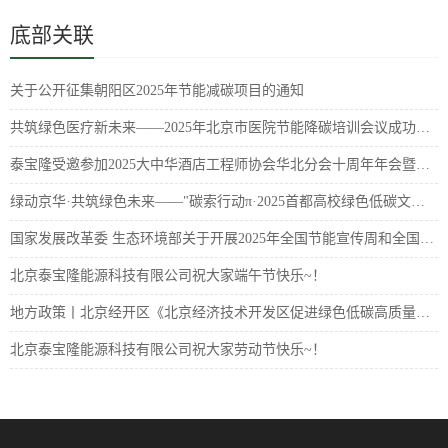
底部关联
关于公开征集朝阳区2025年节能减碳项目的通知
共筑绿色医疗新未来——2025年北京市医院节能降碳培训会议成功举办
泰宝隆受邀参加2025大中华酒店工程师协会华北分会十周年年会暨酒店能源技术创新峰会
绿动京华·共筑绿色未来——"碳索行动π·2025首都高校绿色低碳文化节"正式开幕
国家发展改革委 生态环境部关于开展2025年全国节能宣传周和全国低碳日活动的通知
北京泰宝隆能源科技有限公司祝大家端午节快乐~！
地方政策丨北京经开区《北京经济技术开发区促进绿色低碳高质量发展若干措施》
北京泰宝隆能源科技有限公司祝大家劳动节快乐~！